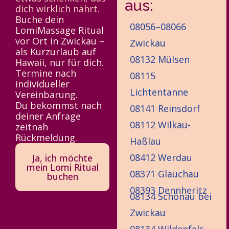
aus:
dich wirklich nährt.
Buche dein
08056–08066
LomiMassage Ritual
vor Ort in Zwickau –
Zwickau
als Kurzurlaub auf
08132 Mülsen
Hawaii, nur für dich.
Termine nach
08115
individueller
Lichtentanne
Vereinbarung.
Du bekommst nach
08141 Reinsdorf
deiner Anfrage
08112 Wilkau-
zeitnah
Rückmeldung.
Haßlau
08412 Werdau
Ja, ich möchte
mein Lomi Ritual
08371 Glauchau
buchen
08393 Dennheritz
08134 Schönau bei
Zwickau
08134 Wildenfels