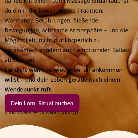
darfst. Mit einem Lomi Massage Ritual tauchst
du ein in die hawaiianische Tradition:
Wärmende Berührungen, fließende
Bewegungen, achtsame Atmosphäre – und die
Möglichkeit, nicht nur körperlich zu
entspannen, sondern auch emotionalen Ballast
abzugeben.
Für dich, wenn du wieder bei dir ankommen
willst – und dein Leben gerade nach einem
Wendepunkt ruft.
Dein Lomi Ritual buchen
(individuelle Terminvereinbarung)