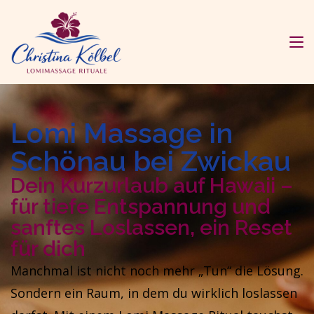
Lomi Massage in
Schönau bei Zwickau
Dein Kurzurlaub auf Hawaii –
für tiefe Entspannung und
sanftes Loslassen, ein Reset
für dich
Manchmal ist nicht noch mehr „Tun“ die Lösung.
Sondern ein Raum, in dem du wirklich loslassen